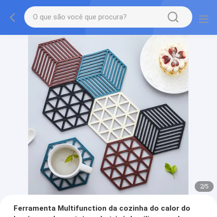
2
/
5
Ferramenta Multifunction da cozinha do calor do