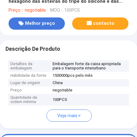
hexágono das esteiras do tripé do silicone e das
almofadas quentes para esteiras da bacia
Preço：negotiable
MOQ：100PCS
Melhor preço
contacto
Descrição De Produto
Detalhes da
Embalagem forte da caixa apropriada
embalagem
para o transporte interurbano
Habilidade da fonte
1500000pcs pelo mês
Lugar de origem
China
Preço
negotiable
Quantidade de
100PCS
ordem mínima
Veja mais