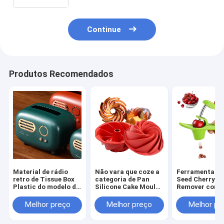
da bacia
Continue
Produtos Recomendados
Material de rádio
Não vara que coze a
Ferramenta de
retro de Tissue Box
categoria de Pan
Seed Cherry Pi
Plastic do modelo do
Silicone Cake Mould
Remover com 
vintage Desktop
Food
do silicone do
produto comes
Melhor preço
Melhor preço
Melhor pr