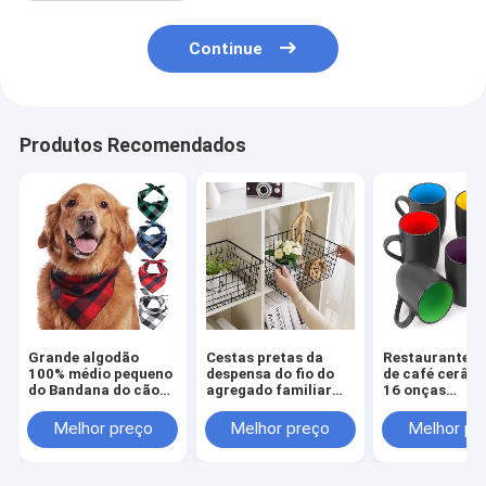
Continue
Produtos Recomendados
Grande algodão
Cestas pretas da
Restaurante c
100% médio pequeno
despensa do fio do
de café cerâm
do Bandana do cão
agregado familiar
16 onças
da manta do búfalo
para o metal de
multicoloridos
dos cachorrinhos
organização
o cappuccino 
Melhor preço
Melhor preço
Melhor pr
dos cães
do café