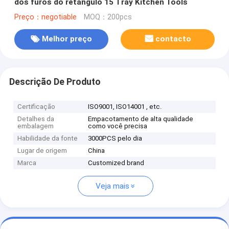
dos furos do retângulo 15 Tray Kitchen Tools
Preço：negotiable
MOQ：200pcs
Melhor preço
contacto
Descrição De Produto
Certificação
ISO9001, ISO14001 , etc.
Detalhes da
Empacotamento de alta qualidade
embalagem
como você precisa
Habilidade da fonte
3000PCS pelo dia
Lugar de origem
China
Marca
Customized brand
Veja mais