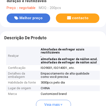
duração e reutilizáveis
Preço：negotiable
MOQ：200pcs
Melhor preço
contacto
Descrição De Produto
Almofadas de esfregar azuis
reutilizáveis
,
Realçar
,
almofadas de esfregar de náilon azul
almofadas de esfregar de náilon azul
Certificação
ISO9001, ISO14001 , etc.
Detalhes da
Empacotamento de alta qualidade
embalagem
como você precisa
Habilidade da fonte
3000pcs pelo dia
Lugar de origem
CHINA
Marca
Customized brand
Veja mais